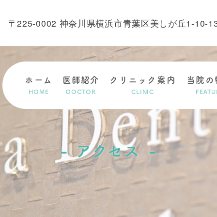
〒225-0002 神奈川県横浜市青葉区美しが丘1-10-1
ホーム
医師紹介
クリニック案内
当院の
HOME
DOCTOR
CLINIC
FEATU
アクセス