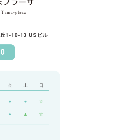
1-10-13 USビル
80
金
土
日
●
●
☆
●
▲
☆