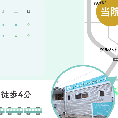
金
土
日
●
●
☆
●
▲
☆
徒歩4分
り